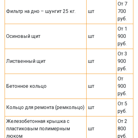
От 7
Фильтр на дно – шунгит 25 кг.
шт
700
руб.
От 1
Осиновый щит
шт
900
руб.
От 3
Лиственный щит
шт
900
руб.
От
Бетонное кольцо
шт
900
руб.
От 5
Кольцо для ремонта (ремкольцо)
шт
руб.
Железобетонная крышка с
От 2
пластиковым полимерным
шт
800
люком
руб.