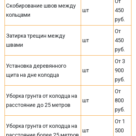
От
Скобирование швов между
шт
450
кольцами
руб.
От
Затирка трещин между
шт
450
швами
руб.
От 3
Установка деревянного
шт
900
щита на дне колодца
руб.
От
Уборка грунта от колодца на
шт
800
расстояние до 25 метров
руб.
От 1
Уборка грунта от колодца на
шт
500
расстояние более 25 метров